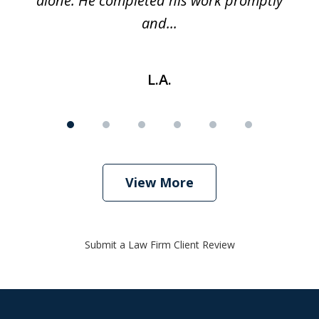
alone. He completed his work promptly
and...
L.A.
View More
Submit a Law Firm Client Review