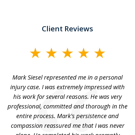
Client Reviews
slide
1
of
car
Mark Siesel represented me in a personal
L
6
We
injury case. I was extremely impressed with
hat
his work for several reasons. He was very
ed
professional, committed and thorough in the
,
entire process. Mark's persistence and
r
d
compassion reassured me that I was never
c