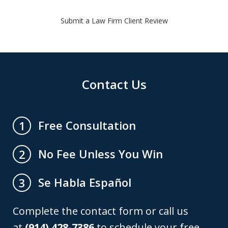
Submit a Law Firm Client Review
Contact Us
Free Consultation
1
No Fee Unless You Win
2
Se Habla Español
3
Complete the contact form or call us
at
(914) 428-7386
to schedule your free