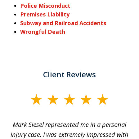
Police Misconduct
Premises Liability
Subway and Railroad Accidents
Wrongful Death
Client Reviews
slide
1
of
car
Mark Siesel represented me in a personal
L
6
We
injury case. I was extremely impressed with