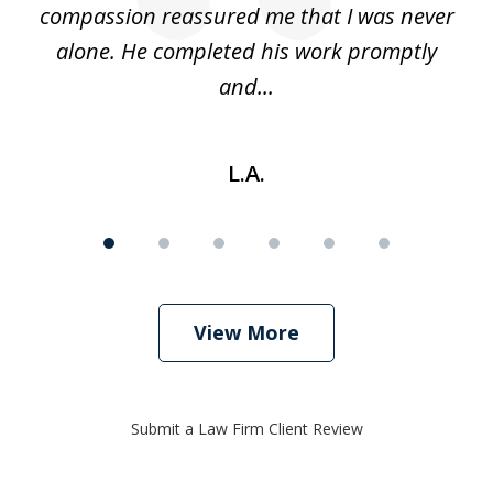
d
compassion reassured me that I was never
c
alone. He completed his work promptly
and...
L.A.
View More
Submit a Law Firm Client Review