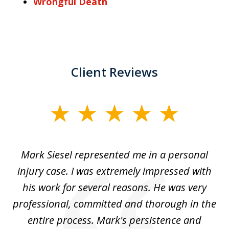
Wrongful Death
Client Reviews
slide
1
of
car
Mark Siesel represented me in a personal
L
6
We
injury case. I was extremely impressed with
hat
his work for several reasons. He was very
ed
professional, committed and thorough in the
,
entire process. Mark's persistence and
r